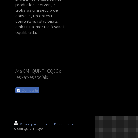
productes i serveis, hi
trobaràs una secció de
consells, receptes i
comentaris relacionats
amb una alimentació sana i
equilibrada.
Ara CAN QUINTI. CQ56 a
les xarxes socials.
Compartir
Versión para imprimir
|
Mapa del sitio
© CAN QUINTI. CQ56