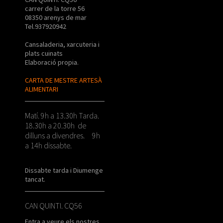
carrer de la torre 56
08350 arenys de mar
Tel.937920942
Cansaladeria, xarcuteria i
plats cuinats
Elaboració propia.
CARTA DE MESTRE ARTESÀ
ALIMENTARI
Matí. 9h a 13.30h Tarda.
18.30h a 20.30h de
dilluns a divendres. 9h
a 14h dissabte.
Dissabte tarda i Diumenge
tancat.
CAN QUINTI. CQ56
Entra a veure els nostres